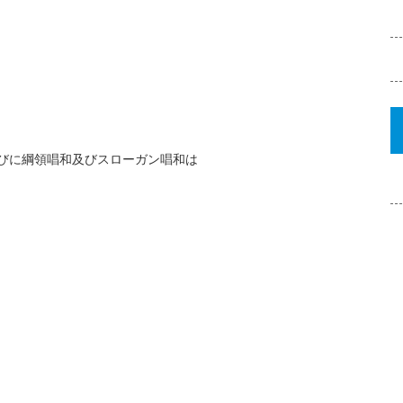
朗読並びに綱領唱和及びスローガン唱和は