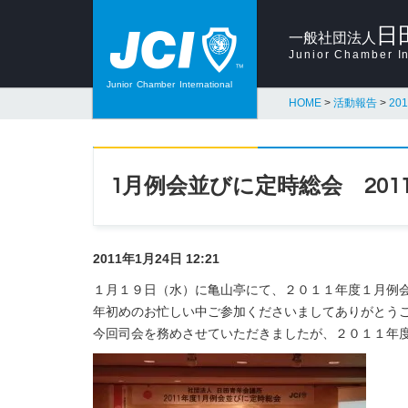
日
一般社団法人
Junior Chamber In
Junior
Chamber
International
HOME
>
活動報告
>
20
1月例会並びに定時総会 2011.0
2011年1月24日 12:21
１月１９日（水）に亀山亭にて、２０１１年度１月例
年初めのお忙しい中ご参加くださいましてありがとう
今回司会を務めさせていただきましたが、２０１１年