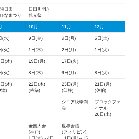
領日田
日田川開き
ひなまつり
観光祭
月
10月
11月
12月
日(水)
9日(金)
9日(月)
5日(土)
日(火)
1日(木)
2日(月)
1日(火)
7日(木)
19日(月)
17日(火)
日(火)
8日(木)
9日(月)
8日(火)
4日(木)
22日(木)
23日(月)
21日(月)
中津)
(杵築)
(臼杵)
(佐伯)
シニア秋季例
ブロックファ
会
イナル
28日(土)
全国大会
世界会議
(神戸)
(フィリピン)
1日(木)～4日
11日(月)～15