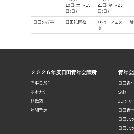
18日(土)～19
21日(金)～23
日(日)
日(日)
日田の行事
日田祇園祭
リバーフェス
放
タ
２０２６年度日田青年会議所
青年会
理事長所信
日田青
基本方針
定款
組織図
JCIクリ
年間予定
日田青年
日田JC
日田JC