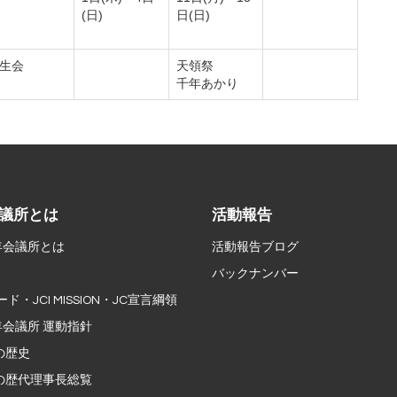
(日)
日(日)
生会
天領祭
千年あかり
議所とは
活動報告
年会議所とは
活動報告ブログ
バックナンバー
ード・JCI MISSION・JC宣言綱領
会議所 運動指針
の歴史
の歴代理事長総覧