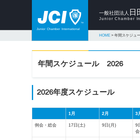
日
一般社団法人
Junior Chamber In
Junior
Chamber
International
HOME
>
年間スケジュー
年間スケジュール 2026
2026年度スケジュール
1月
2月
3
例会・総会
17日(土)
9日(月)
9
会