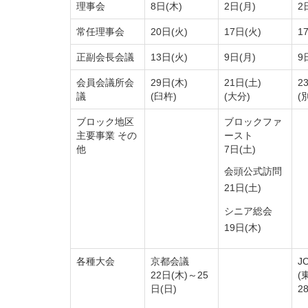
理事会
8日(木)
2日(月)
2
常任理事会
20日(火)
17日(火)
1
正副会長会議
13日(火)
9日(月)
9
会員会議所会
29日(木)
21日(土)
2
議
(臼杵)
(大分)
(
ブロック地区
ブロックファ
主要事業 その
ースト
他
7日(土)
会頭公式訪問
21日(土)
シニア総会
19日(木)
各種大会
京都会議
J
22日(木)～25
(
日(日)
2