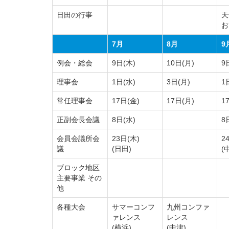
日田の行事
天
お
7月
8月
9
例会・総会
9日(木)
10日(月)
9
理事会
1日(水)
3日(月)
1
常任理事会
17日(金)
17日(月)
1
正副会長会議
8日(水)
8
会員会議所会
23日(木)
2
議
(日田)
(
ブロック地区
主要事業 その
他
各種大会
サマーコンフ
九州コンファ
ァレンス
レンス
(横浜)
(中津)