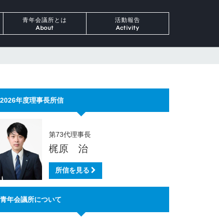
青年会議所とは
活動報告
About
Activity
2026年度理事長所信
第73代理事長
梶原 治
所信を見る
青年会議所について