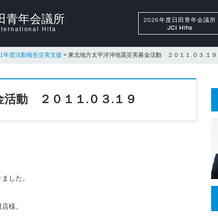
田青年会議所
2026年度日田青年会議所
JCI Hita
ternational Hita
011年度活動報告災害支援
>
東北地方太平洋沖地震災害募金活動 ２０１１.０３.１９
活動 ２０１１.０３.１９
りました。
田店様。