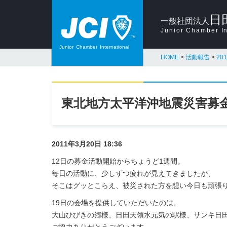
日
一般社団法人
Junior Chamber In
Junior
Chamber
International
HOME
>
活動報告
>
2
東北地方太平洋沖地震災害募金
2011年3月20日 18:36
12日の募金活動開始からちょうど1週間。
毎日の活動に、少しずつ疲れが見えてきましたが、
そこはグッとこらえ、被災された方を想い今日も頑張
19日の会場を提供していただいたのは、
大山ひびきの郷様、日田天領水元気の駅様、サンキ日