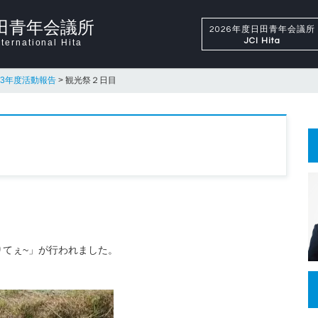
田青年会議所
2026年度日田青年会議所
JCI Hita
ternational Hita
13年度活動報告
>
観光祭２日目
てぇ~」が行われました。