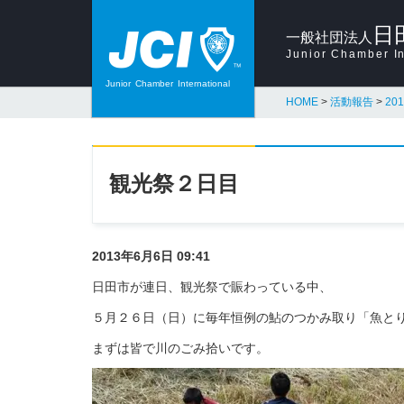
日
一般社団法人
Junior Chamber In
Junior
Chamber
International
HOME
>
活動報告
>
20
観光祭２日目
2013年6月6日 09:41
日田市が連日、観光祭で賑わっている中、
５月２６日（日）に毎年恒例の鮎のつかみ取り「魚とり
まずは皆で川のごみ拾いです。