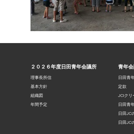
２０２６年度日田青年会議所
青年会
理事長所信
日田青
基本方針
定款
組織図
JCIクリ
年間予定
日田青年
日田JC
日田JC