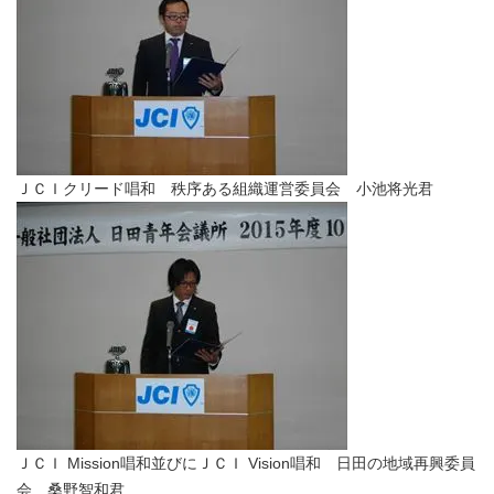
ＪＣＩクリード唱和 秩序ある組織運営委員会 小池将光君
ＪＣＩ Mission唱和並びにＪＣＩ Vision唱和 日田の地域再興委員
会 桑野智和君