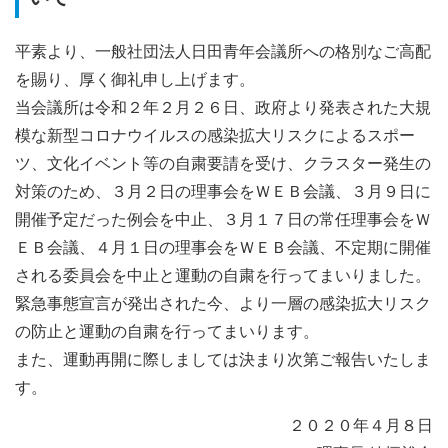
平素より、一般社団法人日田青年会議所への格別なご高配
を賜り、厚く御礼申し上げます。
当会議所は令和２年２月２６日、政府より発表された大規
模な新型コロナウイルスの感染拡大リスクによるスポー
ツ、文化イベント等の自粛要請を受け、クラスター発生の
対策のため、３月２日の理事会をＷＥＢ会議、３月９日に
開催予定だった例会を中止、３月１７日の常任理事会をＷ
ＥＢ会議、４月１日の理事会をＷＥＢ会議、不定期に開催
される委員会を中止と運動の自粛を行ってまいりました。
緊急事態宣言が発出された今、より一層の感染拡大リスク
の防止と運動の自粛を行ってまいります。
また、運動再開に際しましては決まり次第ご報告いたしま
す。
２０２０年４月８日