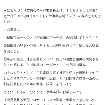
次にまちづくり委員会の河津委員長より、１１月２９日に開催予
定の日田Re:Light（リライト）の事業説明プレゼンの発表がありま
した。
この事業は
①日田市民一人ひとりが日田の宝を発見、再認識してもらうこと
②日田杉の歴史や地域に対する山の役割を通じて、郷土愛の醸成
を図ること
③事業の設営、運営を通じメンバー同士の連携と協働の大切さを
各々が感じることで地域のリーダーとしての意識の醸成
の３つを目的として「７月豪雨災害で被害を受けた日田杉を使用
したクリスマスツリーの制作、設置」と「日田杉の歴史や山の役
割を記載したパネルの制作、設置」を行います。
どういったものになるかは、事業当日のお楽しみです。
河津委員長も新型コロナウイルスの影響で事業ができなかった