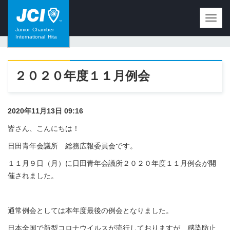
Toggl
navig
Junior
Chamber
International
Hita
２０２０年度１１月例会
2020年11月13日 09:16
皆さん、こんにちは！
日田青年会議所 総務広報委員会です。
１１月９日（月）に日田青年会議所２０２０年度１１月例会が開
催されました。
通常例会としては本年度最後の例会となりました。
日本全国で新型コロナウイルスが流行しておりますが、感染防止