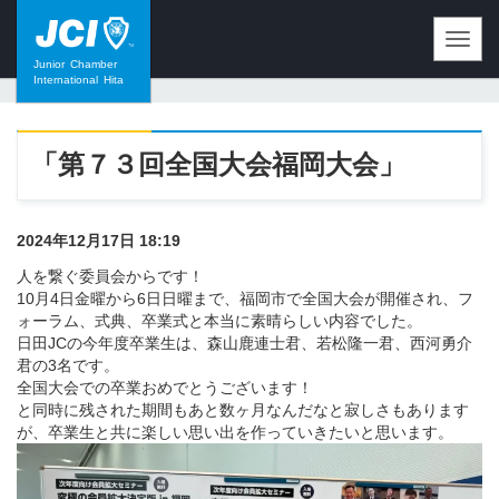
Toggl
navig
Junior
Chamber
International
Hita
「第７３回全国大会福岡大会」
2024年12月17日 18:19
人を繋ぐ委員会からです！
10月4日金曜から6日日曜まで、福岡市で全国大会が開催され、フ
ォーラム、式典、卒業式と本当に素晴らしい内容でした。
日田JCの今年度卒業生は、森山鹿連士君、若松隆一君、西河勇介
君の3名です。
全国大会での卒業おめでとうございます！
と同時に残された期間もあと数ヶ月なんだなと寂しさもあります
が、卒業生と共に楽しい思い出を作っていきたいと思います。