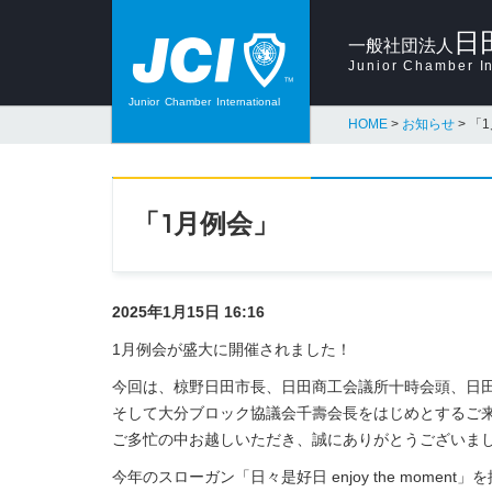
日
一般社団法人
Junior Chamber In
Junior
Chamber
International
HOME
>
お知らせ
>
「
「1月例会」
2025年1月15日 16:16
1月例会が盛大に開催されました！
今回は、椋野日田市長、日田商工会議所十時会頭、日田
そして大分ブロック協議会千壽会長をはじめとするご
ご多忙の中お越しいただき、誠にありがとうございま
今年のスローガン「日々是好日 enjoy the mom