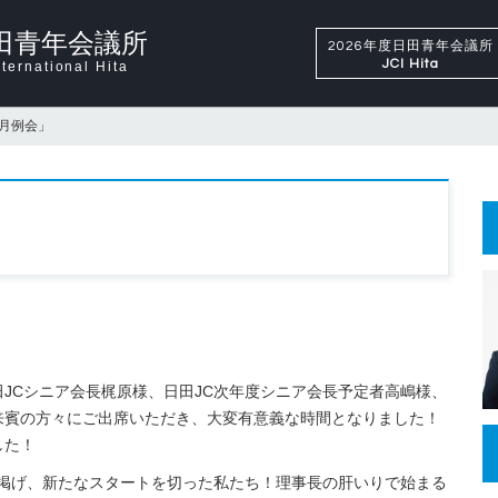
田青年会議所
2026年度日田青年会議所
JCI Hita
ternational Hita
1月例会」
JCシニア会長梶原様、日田JC次年度シニア会長予定者高嶋様、
来賓の方々にご出席いただき、大変有意義な時間となりました！
した！
ent」を掲げ、新たなスタートを切った私たち！理事長の肝いりで始まる